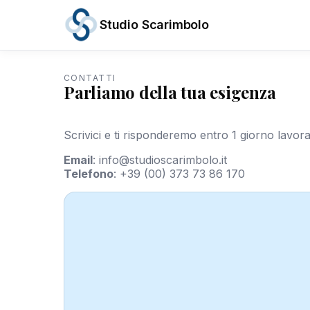
Studio Scarimbolo
CONTATTI
Servizi
Parliamo della tua esigenza
Aree
di
Attività
Scrivici e ti risponderemo entro 1 giorno lavora
News
e
Email
:
info@studioscarimbolo.it
Scadenze
Telefono
:
+39 (00) 373 73 86 170
Chi
siamo
Contatti
/
IT
EN