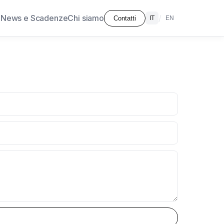
à
News e Scadenze
Chi siamo
/
Contatti
IT
EN