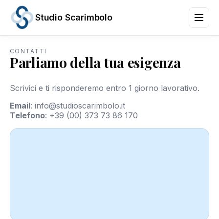
Studio Scarimbolo
CONTATTI
Parliamo della tua esigenza
Servizi
Aree
di
Scrivici e ti risponderemo entro 1 giorno lavorativo.
Attività
News
Email
:
info@studioscarimbolo.it
e
Telefono
:
+39 (00) 373 73 86 170
Scadenze
Chi
siamo
Contatti
/
IT
EN