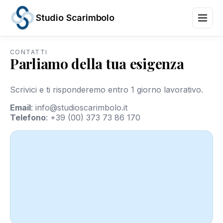
Studio Scarimbolo
CONTATTI
Parliamo della tua esigenza
Servizi
Aree
di
Scrivici e ti risponderemo entro 1 giorno lavorativo.
Attività
News
Email
:
info@studioscarimbolo.it
e
Telefono
:
+39 (00) 373 73 86 170
Scadenze
Chi
siamo
Contatti
/
IT
EN