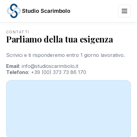
Studio Scarimbolo
CONTATTI
Parliamo della tua esigenza
Servizi
Aree
di
Scrivici e ti risponderemo entro 1 giorno lavorativo.
Attività
News
Email
:
info@studioscarimbolo.it
e
Telefono
:
+39 (00) 373 73 86 170
Scadenze
Chi
siamo
Contatti
/
IT
EN