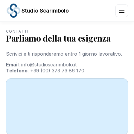
Studio Scarimbolo
CONTATTI
Parliamo della tua esigenza
Servizi
Aree
di
Scrivici e ti risponderemo entro 1 giorno lavorativo.
Attività
News
Email
:
info@studioscarimbolo.it
e
Telefono
:
+39 (00) 373 73 86 170
Scadenze
Chi
siamo
Contatti
/
IT
EN