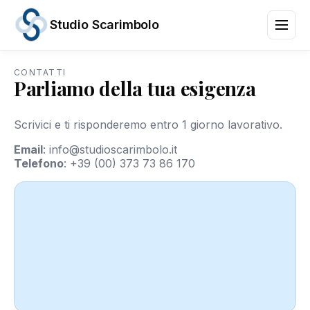
Studio Scarimbolo
CONTATTI
Parliamo della tua esigenza
Servizi
Aree
di
Scrivici e ti risponderemo entro 1 giorno lavorativo.
Attività
News
Email
:
info@studioscarimbolo.it
e
Telefono
:
+39 (00) 373 73 86 170
Scadenze
Chi
siamo
Contatti
/
IT
EN