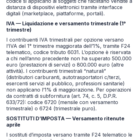
codice si applicano ai soggetti che facilitano vendite a
distanza di dispositivi elettronici tramite interfacce
digitali (marketplace, piattaforme, portali).
IVA — Liquidazione e versamento trimestrale (1°
trimestre)
I contribuenti IVA trimestrali per opzione versano
l’IVA del 1° trimestre maggiorata dell’1%, tramite F24
telematico, codice tributo 6031. L’opzione è riservata
a chi nell’anno precedente non ha superato 500.000
euro (prestazioni di servizi) o 800.000 euro (altre
attività). I contribuenti trimestrali “naturali”
(distributori carburanti, autotrasportatori c/terzi,
esercenti servizi al pubblico, professioni sanitarie)
non applicano l’1% di maggiorazione. Per operazioni
da contratti di subfornitura (art. 74, c. 5, D.P.R.
633/72): codice 6720 (mensile con versamento
trimestrale) o 6724 (trimestrale puro).
SOSTITUTI D’IMPOSTA — Versamento ritenute
aprile
I sostituti d’imposta versano tramite F24 telematico le