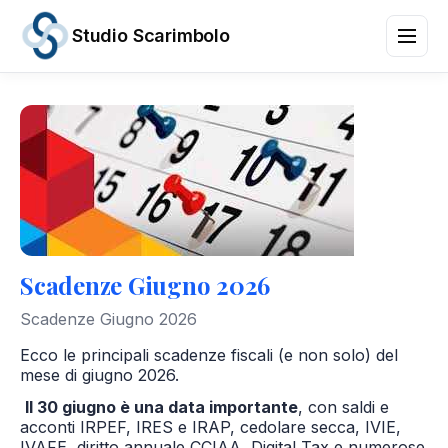
Studio Scarimbolo
Servizi
Aree
di
Attività
News
e
Scadenze
Chi
Scadenze Giugno 2026
siamo
Contatti
Scadenze Giugno 2026
/
IT
EN
Ecco le principali scadenze fiscali (e non solo) del
mese di giugno 2026.
Il 30 giugno è una data importante
, con saldi e
acconti IRPEF, IRES e IRAP, cedolare secca, IVIE,
IVAFE, diritto annuale CCIAA, Digital Tax e numerose