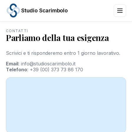
Studio Scarimbolo
CONTATTI
Parliamo della tua esigenza
Servizi
Aree
di
Scrivici e ti risponderemo entro 1 giorno lavorativo.
Attività
News
Email
:
info@studioscarimbolo.it
e
Telefono
:
+39 (00) 373 73 86 170
Scadenze
Chi
siamo
Contatti
/
IT
EN