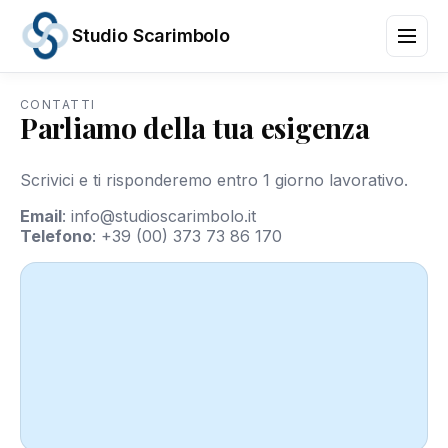
Studio Scarimbolo
CONTATTI
Parliamo della tua esigenza
Servizi
Aree
di
Scrivici e ti risponderemo entro 1 giorno lavorativo.
Attività
News
Email
:
info@studioscarimbolo.it
e
Telefono
:
+39 (00) 373 73 86 170
Scadenze
Chi
siamo
Contatti
/
IT
EN