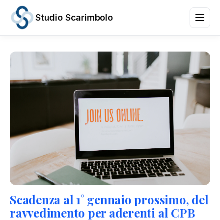
Studio Scarimbolo
Servizi
Aree
di
Attività
News
e
Scadenze
Chi
siamo
Contatti
/
IT
EN
Scadenza al 1° gennaio prossimo, del
ravvedimento per aderenti al CPB