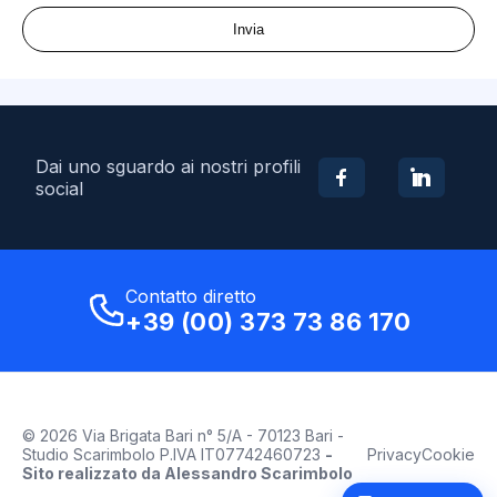
Invia
Dai uno sguardo ai nostri profili
social
Contatto diretto
+39 (00) 373 73 86 170
©
2026
Via Brigata Bari n° 5/A - 70123 Bari -
Studio Scarimbolo P.IVA IT07742460723
-
Privacy
Cookie
Sito realizzato da Alessandro Scarimbolo