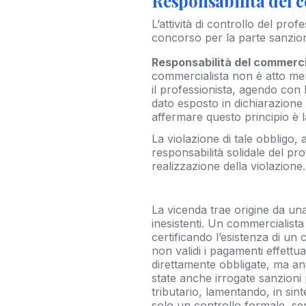
Responsabilità del c
L’attività di controllo del pro
concorso per la parte sanzion
Responsabilità del commercia
commercialista non è atto me
il professionista, agendo con la
dato esposto in dichiarazione
affermare questo principio è l
La violazione di tale obbligo, 
responsabilità solidale del pr
realizzazione della violazione.
La vicenda trae origine da un
inesistenti. Un commercialista
certificando l’esistenza di un
non validi i pagamenti effettu
direttamente obbligate, ma anc
state anche irrogate sanzioni 
tributario, lamentando, in sin
solo un controllo formale, senz