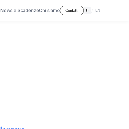
à
News e Scadenze
Chi siamo
/
Contatti
IT
EN