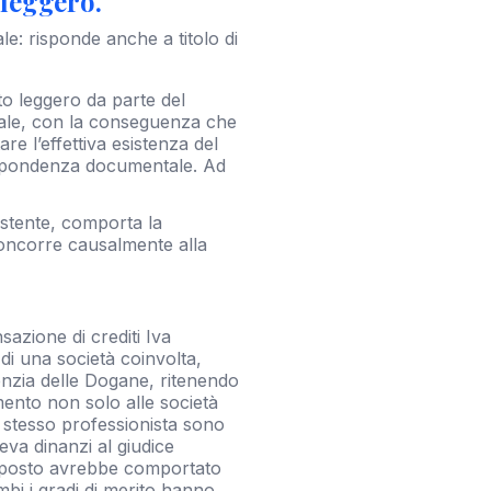
 leggero.
ale: risponde anche a titolo di
isto leggero da parte del
iale, con la conseguenza che
are l’effettiva esistenza del
rispondenza documentale.
Ad
sistente, comporta la
 concorre causalmente alla
azione di crediti Iva
 di una società coinvolta,
genzia delle Dogane, ritenendo
mento non solo alle società
o stesso professionista sono
eva dinanzi al giudice
 apposto avrebbe comportato
ambi i gradi di merito hanno