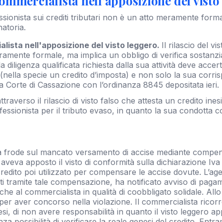
ommercialista nell'apposizione del visto
fessionista sui crediti tributari non è un atto meramente form
atoria.
lista nell'apposizione del visto leggero.
Il rilascio del v
ramente formale, ma implica un obbligo di verifica sostanz
 diligenza qualificata richiesta dalla sua attività deve accert
 (nella specie un credito d’imposta) e non solo la sua cor
a Corte di Cassazione con l’ordinanza 8845 depositata ieri.
attraverso il rilascio di visto falso che attesta un credito ine
ofessionista per il tributo evaso, in quanto la sua condotta
a frode sul mancato versamento di accise mediante compens
 aveva apposto il visto di conformità sulla dichiarazione Iva
 credito poi utilizzato per compensare le accise dovute. L’a
ati tramite tale compensazione, ha notificato avviso di paga
he al commercialista in qualità di coobbligato solidale. All
per aver concorso nella violazione. Il commercialista ricorr
tesi, di non avere responsabilità in quanto il visto leggero
a possibilità di verificare la reale genesi del credito. Entr