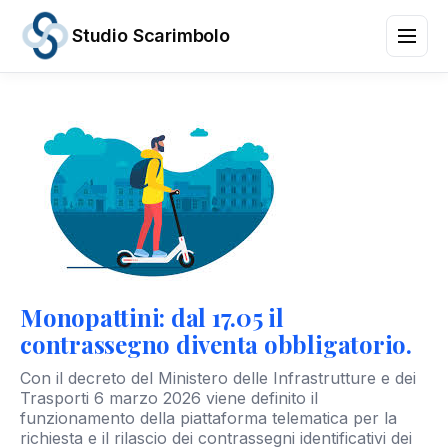
Studio Scarimbolo
Servizi
Aree
di
Attività
News
e
Scadenze
Chi
siamo
Monopattini: dal 17.05 il
Contatti
contrassegno diventa obbligatorio.
/
IT
EN
Con il decreto del Ministero delle Infrastrutture e dei
Trasporti 6 marzo 2026 viene definito il
funzionamento della piattaforma telematica per la
richiesta e il rilascio dei contrassegni identificativi dei