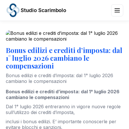
Studio Scarimbolo
Servizi
Aree
di
Bonus edilizi e crediti d’imposta: dal
Attività
1° luglio 2026 cambiano le
News
compensazioni
e
Scadenze
Bonus edilizi e crediti d’imposta: dal 1° luglio 2026
Chi
cambiano le compensazioni
siamo
Bonus edilizi e crediti d’imposta: dal 1° luglio 2026
Contatti
cambiano le compensazioni
/
IT
EN
Dal 1° luglio 2026 entreranno in vigore nuove regole
sull’utilizzo dei crediti d’imposta,
inclusi i bonus edilizi. E’ importante conoscerle per
evitare blocchi e sanzioni.