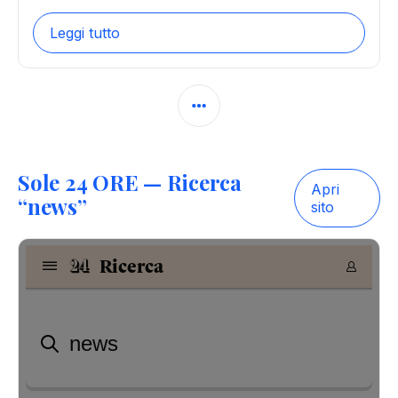
Leggi tutto
Sole 24 ORE — Ricerca
Apri
“
news
”
sito