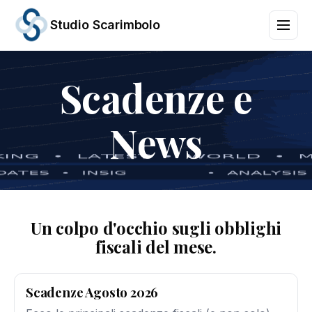
Studio Scarimbolo
Scadenze e
Servizi
Aree
di
News
Attività
News
e
Scadenze
Chi
siamo
Contatti
Un colpo d'occhio sugli obblighi
/
fiscali del mese.
IT
EN
Scadenze Agosto 2026