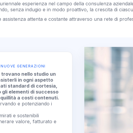
luriennale esperienza nel campo della consulenza aziendale, è
, senza indugio e in modo proattivo, la crescita di ciasc
e assistenza attenta e costante attraverso una rete di professi
E NUOVE GENERAZIONI
 trovano nello studio un
isterli in ogni aspetto
evati standard di cortesia,
 gli elementi di successo
quillità a costi contenuti.
ervando e potenziando i
irati e sostenibili
erare valore, fatturato e