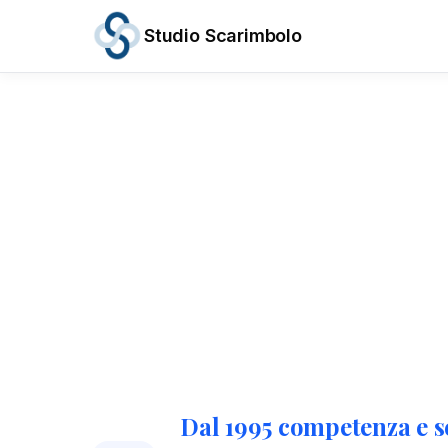
Studio Scarimbolo
Servizi
Aree
di
Attività
News
e
Scadenze
Chi
siamo
Contatti
/
IT
EN
Dal 1995 competenza e se