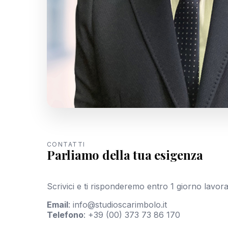
CONTATTI
Parliamo della tua esigenza
Scrivici e ti risponderemo entro 1 giorno lavora
Email
:
info@studioscarimbolo.it
Telefono
:
+39 (00) 373 73 86 170