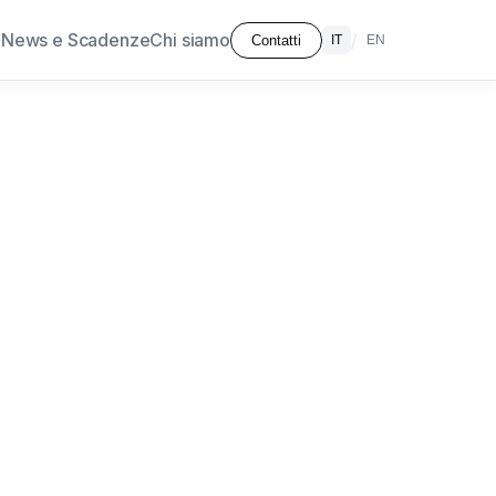
à
News e Scadenze
Chi siamo
/
Contatti
IT
EN