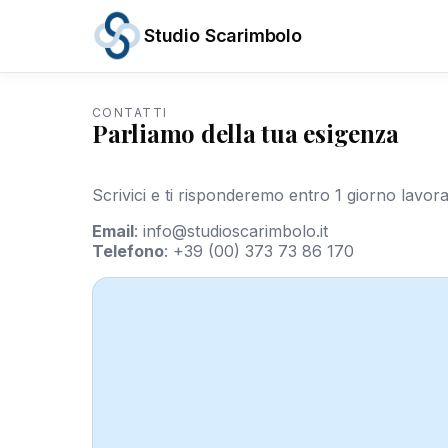
Studio Scarimbolo
CONTATTI
Servizi
Parliamo della tua esigenza
Aree
di
Attività
Scrivici e ti risponderemo entro 1 giorno lavora
News
e
Email
:
info@studioscarimbolo.it
Scadenze
Telefono
:
+39 (00) 373 73 86 170
Chi
siamo
Contatti
/
IT
EN